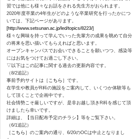
習では他にも様々なお話をされる先生方がおられます。
2020年度卒業の4年生がどのような卒業研究を行ったかにつ
いては、下記ページがあります。
[http://www.setsunan.ac.jp/led/topics/8223/]
様々な興味を持って学んでいった先輩方の成果を眺めて自分
の将来を思い描いてもらえればと思います。
オープンキャンパスでお会いできることを願いつつ、感染等
にはお気をつけてお過ごし下さい。
▽以下はこの記事に関する過去の更新内容です。
（8/2追記）
事前予約サイトは［
こちら
］です。
在学生や教員がR科の施設をご案内して、いくつか体験等も
して頂くことで企画中です。
社会情勢こそ厳しいですが、是非お越し頂きR科を感じて頂
けましたら幸いです。
詳細は、【当日配布予定のチラシ】等をご覧下さい。
（6/1追記）
［
こちら
］のご案内の通り、6/20のOCは中止となりまし