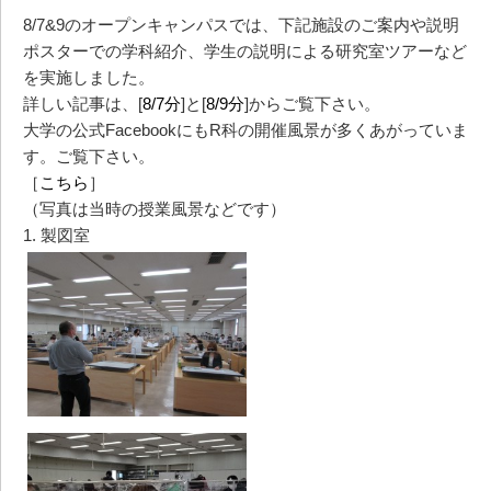
8/7&9のオープンキャンパスでは、下記施設のご案内や説明
ポスターでの学科紹介、学生の説明による研究室ツアーなど
を実施しました。
詳しい記事は、[
8/7分
]と[
8/9分
]からご覧下さい。
大学の公式FacebookにもR科の開催風景が多くあがっていま
す。ご覧下さい。
［
こちら
］
（写真は当時の授業風景などです）
1. 製図室