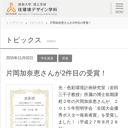
トップページ
トピックス
片岡加奈恵さんが2件目の受賞！
トピックス
TOPICS
2015年11月02日
学生風景
受賞
片岡加奈恵さんが2件目の受賞！
光・色彩環境計画研究室（岩田
三千子教授）所属の博士前期課
程２年の片岡加奈恵さんが、２
０１５年照明学会「全国大会優
秀ポスター発表者賞」を受賞し
ました！（平成２７年８月２８